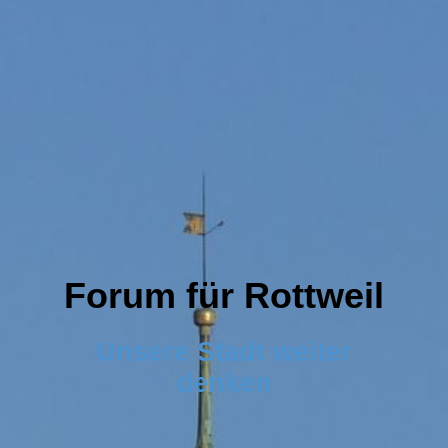
F
oru
m f
ür
Rottweil
Unsere Stadt
weiter
denk
en